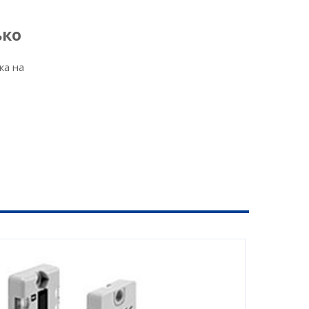
ько
ка на