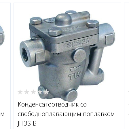
Конденсатоотводчик со
ом
свободноплавающим поплавком
JH3S-B