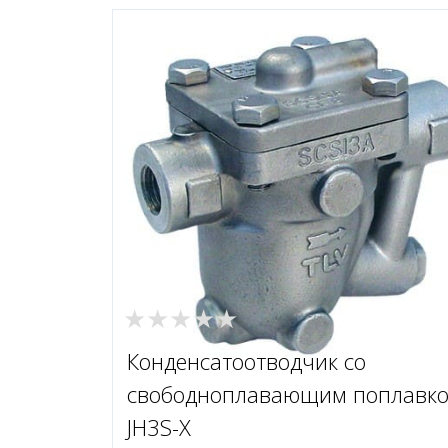
Конденсатоотводчик со
свободноплавающим поплавк
JH3S-X