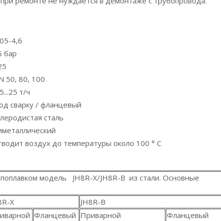
 при ремонте не нуждается в демонтаже с трубопровода.
,05-4,6
6 бар
25
N 50, 80, 100
5...25 т/ч
од сварку / фланцевый
глеродистая сталь
иметаллический
тводит воздух до температуры около 100 ° C
поплавком модель JH8R-X/JH8R-B из стали. Основные
8R-X
JH8R-B
иварной
Фланцевый
Приварной
Фланцевый