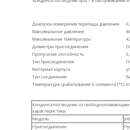
Конденсатоотводчик прост в обслуживании и
Диапазон измерения перепада давления
0
Максимальное давление
4
Максимальная температура
4
Диаметры присоединения
D
Пропускная способность
0,
Тип присоединения
П
Материал корпуса
у
Тип соединения
б
Температура срабатывания Х-элемента (°С)
о
Конденсатоотводчик со свободноплавающим 
характеристики.
Модель
JH
Присоединение
Пр