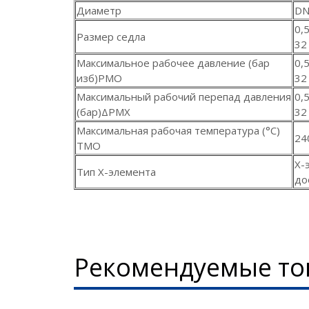
Диаметр
DN
0,
Размер седла
32
Максимальное рабочее давление (бар
0,
изб)PMO
32
Максимальный рабочий перепад давления
0,
(бар)ΔPMХ
32
Максимальная рабочая температура (°С)
24
ТMO
Х-
Тип Х-элемента
до
Рекомендуемые то