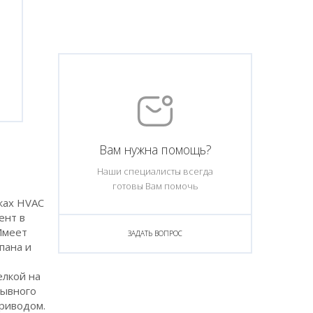
Вам нужна помощь?
Наши специалисты всегда
готовы Вам помочь
ках HVAC
ент в
 Имеет
ЗАДАТЬ ВОПРОС
пана и
елкой на
рывного
приводом.