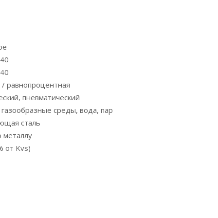
ое
N40
/40
 / равнопроцентная
еский, пневматический
 газообразные среды, вода, пар
ющая сталь
о металлу
% от Kvs)