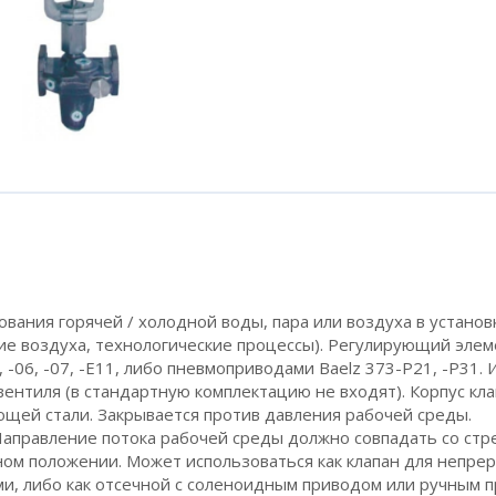
ания горячей / холодной воды, пара или воздуха в установ
ие воздуха, технологические процессы). Регулирующий элем
 -06, -07, -Е11, либо пневмоприводами Baelz 373-P21, -P31.
ентиля (в стандартную комплектацию не входят). Корпус кла
щей стали. Закрывается против давления рабочей среды.
Направление потока рабочей среды должно совпадать со стр
ьном положении. Может использоваться как клапан для непре
ми, либо как отсечной с соленоидным приводом или ручным 